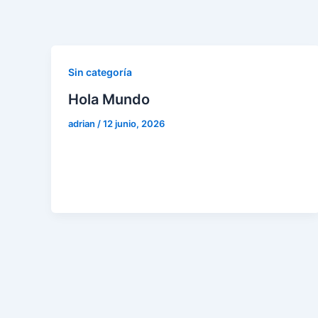
Ir
al
contenido
Sin categoría
Hola Mundo
adrian
/
12 junio, 2026