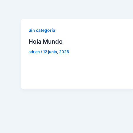
Ir
al
contenido
Sin categoría
Hola Mundo
adrian
/
12 junio, 2026