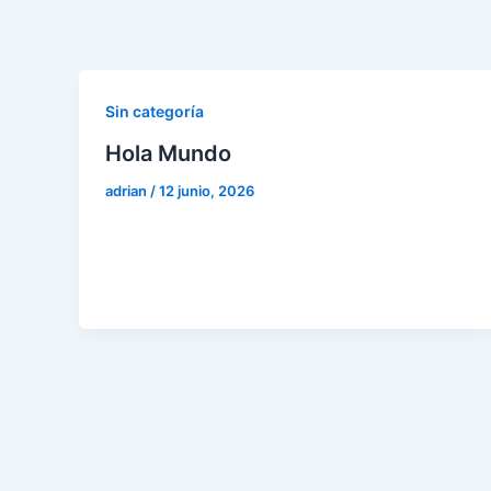
Ir
al
contenido
Sin categoría
Hola Mundo
adrian
/
12 junio, 2026