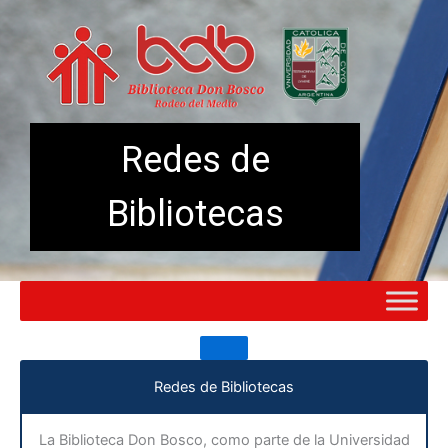
Ir
al
contenido
Redes de
Bibliotecas
Redes de Bibliotecas
La Biblioteca Don Bosco, como parte de la Universidad