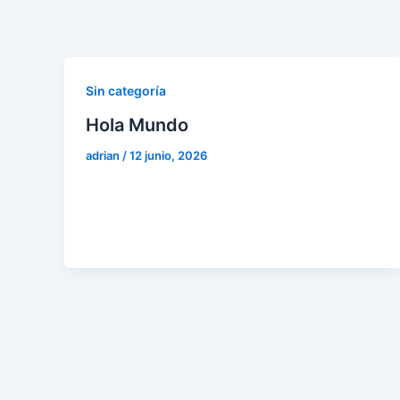
Ir
al
contenido
Sin categoría
Hola Mundo
adrian
/
12 junio, 2026