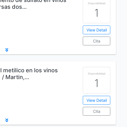
ento de sulfato en vinos
Disponibilidad
ersas dos…
1
View Detail
Cita
 metilico en los vinos
Disponibilidad
 / Martin,…
1
View Detail
Cita