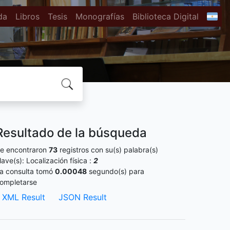
da
Libros
Tesis
Monografías
Biblioteca Digital
Resultado de la búsqueda
e encontraron
73
registros con su(s) palabra(s)
lave(s):
Localización física :
2
a consulta tomó
0.00048
segundo(s) para
ompletarse
XML Result
JSON Result