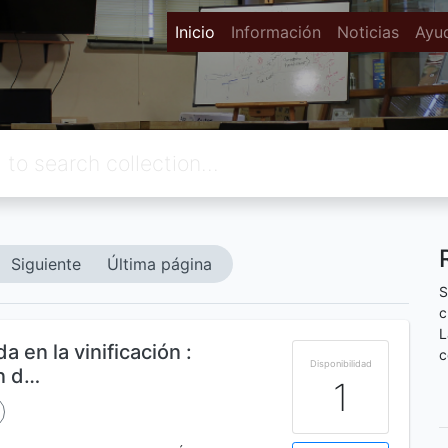
Inicio
Información
Noticias
Ayu
Siguiente
Última página
S
c
L
da en la vinificación :
c
Disponibilidad
ón d…
1