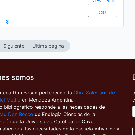
View Detail
Cita
Siguiente
Última página
nes somos
ioteca Don Bosco pertenece a la
Obra Salesiana de
c
del Medio
en Mendoza Argentina.
c
o bibliográfico responde a las necesidades de
tad Don Bosco
de Enología Ciencias de la
ación de la Universidad Católica de Cuyo.
atiende a las necesidades de la Escuela Vitivinícola