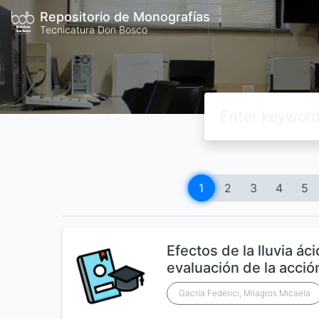
Repositorio de Monografías
Tecnicatura Don Bosco
1
2
3
4
5
Efectos de la lluvia áci
evaluación de la acci
Gacría Federici, Milagros Micaela