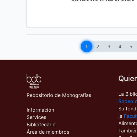
1
2
3
4
5
Quie
La Bibl
Repositorio de Monografías
Rodeo 
Su fond
Información
la
Facul
Services
Aliment
Bibliotecario
También 
Área de miembros