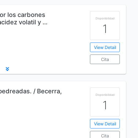
por los carbones
Disponibilidad
cidez volatil y …
1
View Detail
Cita
pedreadas. / Becerra,
Disponibilidad
1
View Detail
Cita