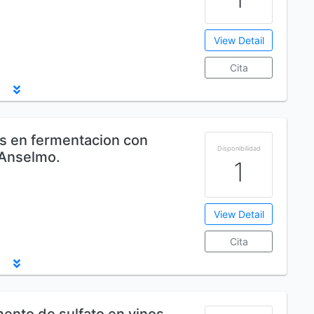
View Detail
Cita
os en fermentacion con
Disponibilidad
, Anselmo.
1
View Detail
Cita