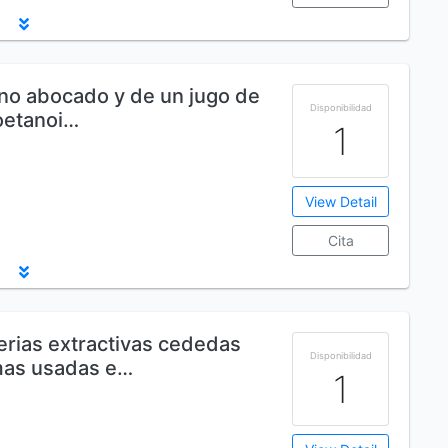
ino abocado y de un jugo de
Disponibilidad
oetanoi…
1
View Detail
Cita
rias extractivas cededas
Disponibilidad
mas usadas e…
1